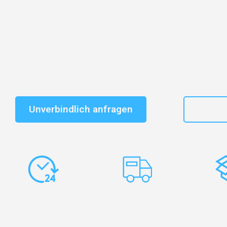
Entdecken Sie das
#1 Umzugsunternehmen in Wuppe
vertrauenswürdiger Begleiter für Umzüge Wuppertal B
Schnelle Antwort in garantiert unter 2 Minuten: Jet
unverbindlichen Kostenvoranschlag erhalten!
Unverbindlich anfragen
+49
Express-
Europaweite
Ko
Abwicklung
Transporte
Ve