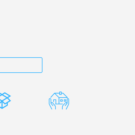
rtal
– Ihr
righton!
zt
15792653302
stenlose
Erfahrene
rpackung
Umzugsprofis